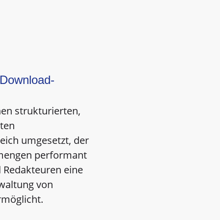
 Download-
en strukturierten,
rten
ich umgesetzt, der
mengen performant
d Redakteuren eine
rwaltung von
rmöglicht.