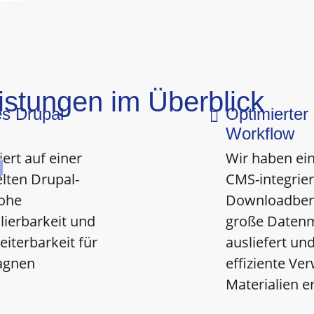
istungen im Überblick
es Drupal-
Optimierter

Workflow
ert auf einer
Wir haben ein
lten Drupal-
CMS-integrie
hohe
Downloadbere
lierbarkeit und
große Daten
eiterbarkeit für
ausliefert un
agnen
effiziente Ve
Materialien e