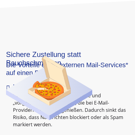
Sichere Zustellung statt
Bauchschmerzen.
Die Vorteile eines externen Mail-Services*
auf einen Blick

Hohe Zustellsicherheit
Externe Anbieter nutzen bekannte und
„vorgewärmte“ IP-Adressen, die bei E-Mail-
Providern Vertrauen genießen. Dadurch sinkt das
Risiko, dass Nachrichten blockiert oder als Spam
markiert werden.